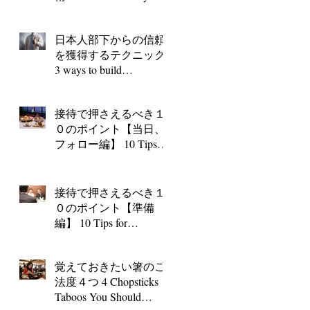
to Japanese with limited
English skills
日本人部下からの信頼
を獲得するテクニック
3 ways to build
confidence in Japanese
co-workers
接待で押さえるべき１
０のポイント【当日、
フォロー編】 10 Tips
for Entertaining Business
Clients
接待で押さえるべき１
０のポイント【準備
編】 10 Tips for
Entertaining Business
Clients ～Preparation～
覚えておきたい箸のご
法度４つ 4 Chopsticks
Taboos You Should