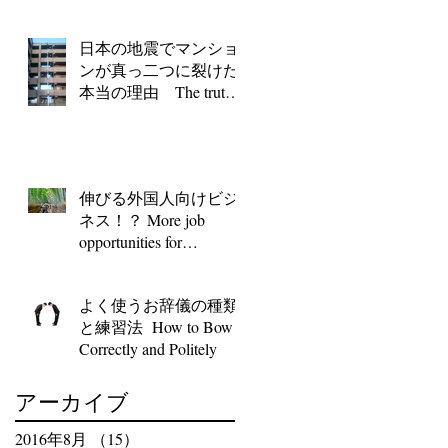
Avoid.
日本の地震でマンショ
ンが真っ二つに裂けた
本当の理由 The truth
of a Japanese apartment
split in half; destruction
caused by th
伸びる外国人向けビジ
ネス！？ More job
opportunities for
foreigners in Japan!?
よく使うお辞儀の種類
と練習法 How to Bow
Correctly and Politely
アーカイブ
2016年8月
（15）
15件の記事