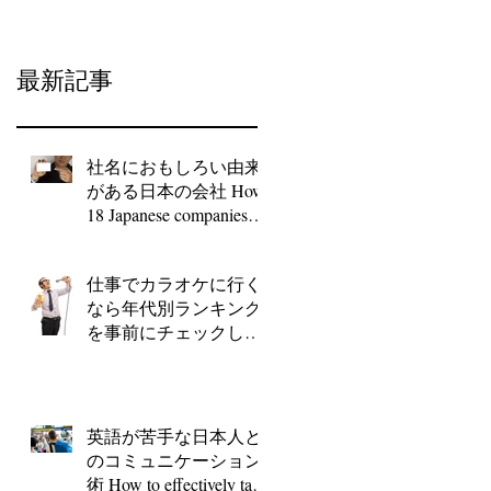
quirky names?
Why don’t you check
the top 50 songs by yea
最新記事
before going to Kar
社名におもしろい由来
がある日本の会社 How
18 Japanese companies
got their quirky names?
仕事でカラオケに行く
なら年代別ランキング
を事前にチェックして
みては？！ Why don’t
you check the top 50
songs by year before
going to Kar
英語が苦手な日本人と
のコミュニケーション
術 How to effectively talk