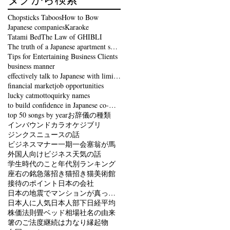
Chopsticks Taboos
How to Bow
Japanese companies
Karaoke
Tatami Bed
The Law of GHIBLI
The truth of a Japanese apartment split in half
Tips for Entertaining Business Clients
business manner
effectively talk to Japanese with limited English
financial market
job opportunities
lucky cat
motto
quirky names
to build confidence in Japanese co-workers
top 50 songs by year
お辞儀の種類
インバウンド
カラオケ
ジブリ
ジンクス
ニュースの話
ビジネスマナー
一期一会
塞翁が馬
外国人向けビジネス
天気の話
学生時代のこと
年代別ランキング
座右の銘
急落
招き猫
招き猫美術館
接待のポイント
日本の会社
日本の地震でマンションが真っ二つに裂けた本当の理由
日本人に人気
日本人部下
日経平均
株価
法則
畳ベッド
相場
社名の由来
箸のご法度
継続は力なり
縁起物