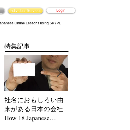
Login
Individual Services
apanese Online Lessons using SKYPE
特集記事
社名におもしろい由
仕事でカラオケに行
来がある日本の会社
くなら年代別ランキ
How 18 Japanese
ングを事前にチェッ
companies got their
クしてみては？！